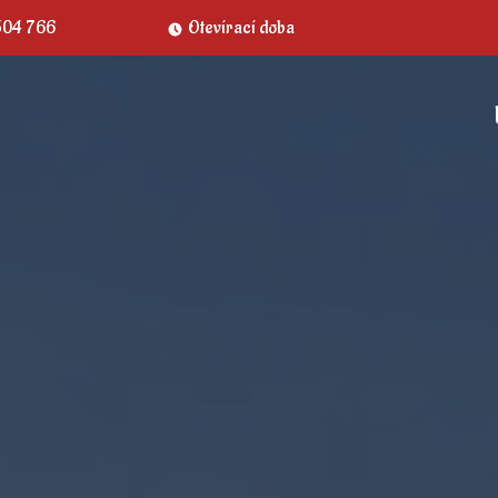
504 766
Otevírací doba