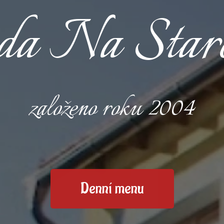
da Na Staré
založeno roku 2004
Denní menu